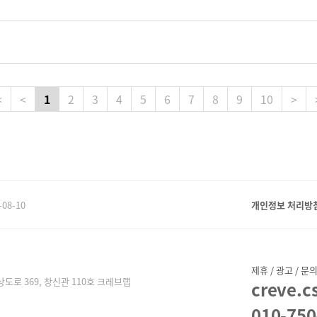
<
<
1
2
3
4
5
6
7
8
9
10
>
-08-10
개인정보 처리방
제휴 / 광고 / 문
도로 369, 창신관 110호 크레브랩
creve.
010-750