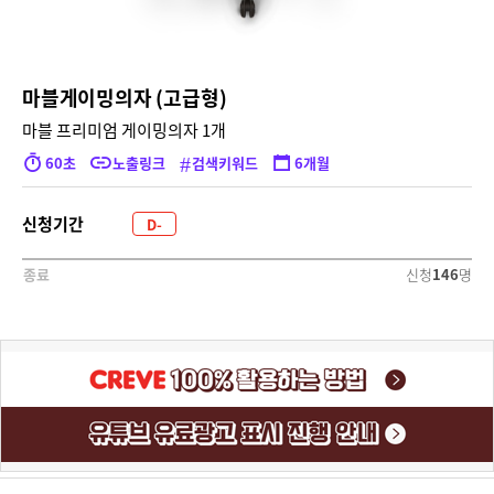
마블게이밍의자 (고급형)
마블 프리미엄 게이밍의자 1개
#
60초
노출링크
검색키워드
6개월
신청기간
D-
2199
신청
146
명
종료